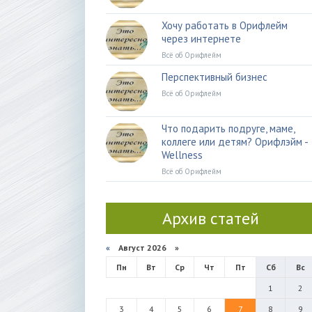
Хочу работать в Орифлейм
через интернете
Всё об Орифлейм
Перспективный бизнес
Всё об Орифлейм
Что подарить подруге, маме,
коллеге или детям? Орифлэйм -
Wellness
Всё об Орифлейм
Архив статей
«
Август 2026 »
Пн
Вт
Ср
Чт
Пт
Сб
Вс
1
2
3
4
5
6
7
8
9