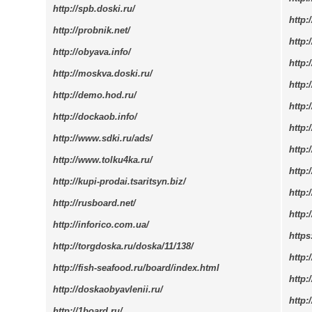
http://spb.doski.ru/
http:
http://probnik.net/
http:
http://obyava.info/
http:
http://moskva.doski.ru/
http:
http://demo.hod.ru/
http
http://dockaob.info/
http:/
http://www.sdki.ru/ads/
http:
http://www.tolku4ka.ru/
http:
http://kupi-prodai.tsaritsyn.biz/
http:
http://rusboard.net/
http:
http://inforico.com.ua/
https
http://torgdoska.ru/doska/11/138/
http
http://fish-seafood.ru/board/index.html
http:
http://doskaobyavlenii.ru/
http:
http://1board.ru/