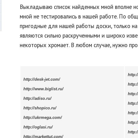
Выкладываю список найденных мной вполне но
мной не тестировались в нашей работе. По общ
пригодные для нашей работы доски, только на
являются сильно раскрученными и широко изве
некоторых хромает. В любом случае, нужно про
http:/
http://desk-jet.com/
http:
http://www.biglist.ru/
http:
http://adiso.ru/
http:
http://shopico.ru/
http:
http://ukrmega.com/
http:
http://oglasi.ru/
http:
http://markettut.com/