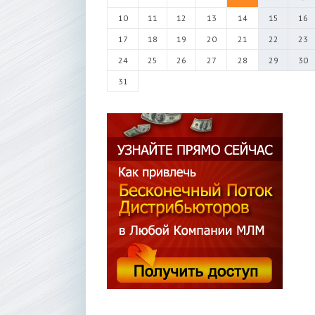
10
11
12
13
14
15
16
17
18
19
20
21
22
23
24
25
26
27
28
29
30
31