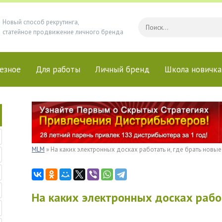
Новый способ рекрутинга,
статейное продвижение личного бренда
езное
Для работы
Личный бренд
Школа новичка
MLM
» На каких электронных досках работать и, где брать новые
На каких электронных досках работ