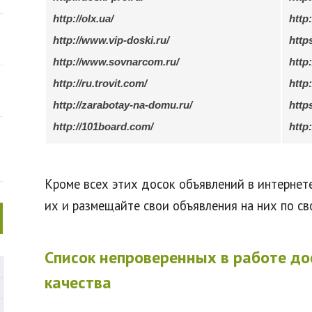
http://olx.ua/
http:
http://www.vip-doski.ru/
http
http://www.sovnarcom.ru/
http
http://ru.trovit.com/
http:
http://zarabotay-na-domu.ru/
http
http://101board.com/
http
Кроме всех этих досок объявлений в интернет
их и размещайте свои объявления на них по с
Список непроверенных в работе до
качества