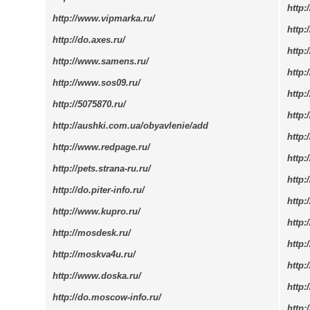
http:
http://www.vipmarka.ru/
http:
http://do.axes.ru/
http:
http://www.samens.ru/
http:
http://www.sos09.ru/
http:
http://5075870.ru/
http:
http://aushki.com.ua/obyavlenie/add
http:
http://www.redpage.ru/
http:
http://pets.strana-ru.ru/
http:
http://do.piter-info.ru/
http:
http://www.kupro.ru/
http:/
http://mosdesk.ru/
http:/
http://moskva4u.ru/
http:
http://www.doska.ru/
http
http://do.moscow-info.ru/
http: