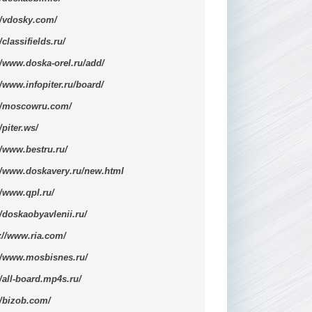
//vdosky.com/
//classifields.ru/
//www.doska-orel.ru/add/
//www.infopiter.ru/board/
://moscowru.com/
/piter.ws/
//www.bestru.ru/
//www.doskavery.ru/new.html
//www.qpl.ru/
//doskaobyavlenii.ru/
://www.ria.com/
://www.mosbisnes.ru/
//all-board.mp4s.ru/
//bizob.com/