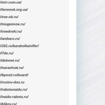
//oirr.com.ua/
://teremok.org.ua/
//vse-ob.ru/
://mogemvse.ru/
://vsedoski.ru/
://ambaro.ru/
//161.ru/baraholka/offer/
//7do.ru/
//delonet.ru/
://narashvat.ru/
://bposd.ru/board/
://rostov-don.ru
://rabotunaidu.ru/
://naidu-rabotu.ru/
//klikny.ru/