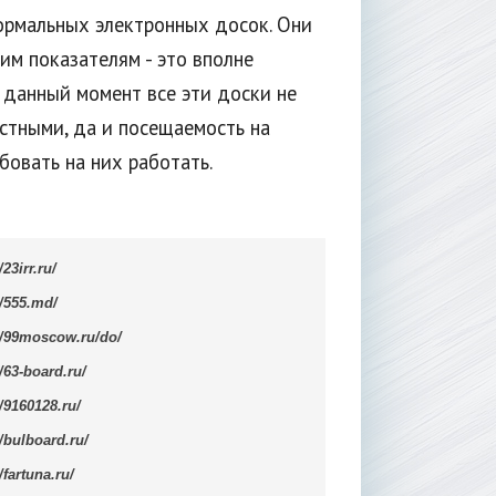
рмальных электронных досок. Они
им показателям - это вполне
 данный момент все эти доски не
стными, да и посещаемость на
бовать на них работать.
/23irr.ru/
//555.md/
//99moscow.ru/do/
//63-board.ru/
//9160128.ru/
//bulboard.ru/
//fartuna.ru/