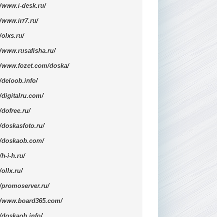
//www.i-desk.ru/
//www.irr7.ru/
//olxs.ru/
//www.rusafisha.ru/
//www.fozet.com/doska/
//deloob.info/
//digitalru.com/
//dofree.ru/
//doskasfoto.ru/
//doskaob.com/
/h-i-h.ru/
/ollx.ru/
//promoserver.ru/
://www.board365.com/
//doskaob.info/