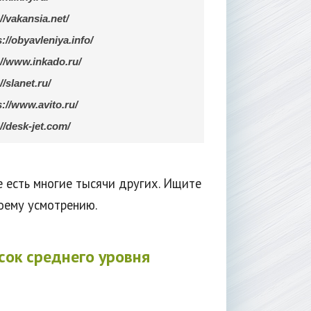
//vakansia.net/
s://obyavleniya.info/
://www.inkado.ru/
//slanet.ru/
s://www.avito.ru/
://desk-jet.com/
е есть многие тысячи других. Ищите
воему усмотрению.
сок среднего уровня