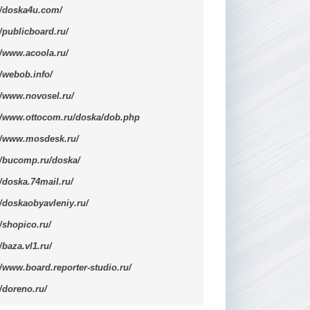
//doska4u.com/
//publicboard.ru/
//www.acoola.ru/
//webob.info/
//www.novosel.ru/
://www.ottocom.ru/doska/dob.php
://www.mosdesk.ru/
//bucomp.ru/doska/
//doska.74mail.ru/
//doskaobyavleniy.ru/
//shopico.ru/
//baza.vl1.ru/
//www.board.reporter-studio.ru/
//doreno.ru/