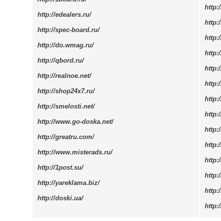
http:
http://edealers.ru/
http:
http://spec-board.ru/
http:
http://do.wmag.ru/
http:
http://qbord.ru/
http:
http://realnoe.net/
http
http://shop24x7.ru/
http
http://smelosti.net/
http:
http://www.go-doska.net/
http:
http://greatru.com/
http:
http://www.misterads.ru/
http:
http://1post.su/
http:
http://yareklama.biz/
http:
http://doski.ua/
http: